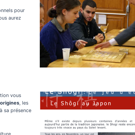
onnels pour
ous aurez
ition vous
 origines
, les
’à sa présence
lture