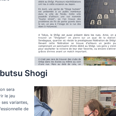
obutsu Shogi
ion sera
r le jeu
 ses variantes,
fessionnelle de