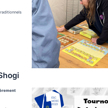
raditionnels
Shogi
ièrement