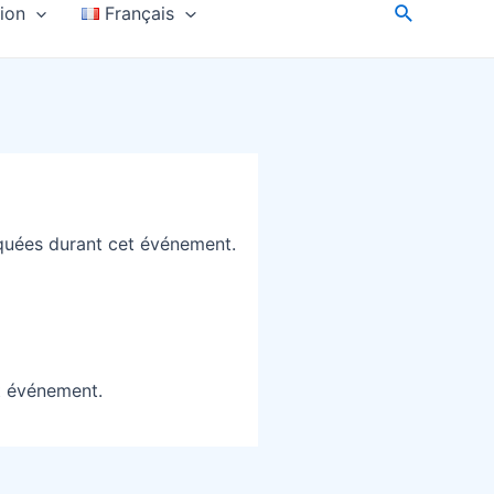
tion
Français
iquées durant cet événement.
et événement.